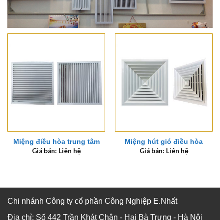
Miệng điều hòa trung tâm
Miệng hút gió điều hòa
Giá bán: Liên hệ
Giá bán: Liên hệ
Chi nhánh Công ty cổ phần Công Nghiệp E.Nhất
Địa chỉ: Số 442 Trần Khát Chân - Hai Bà Trưng - Hà Nội