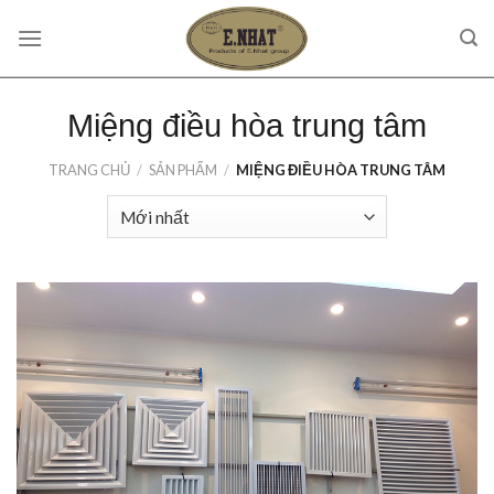
Skip
to
content
Miệng điều hòa trung tâm
TRANG CHỦ
/
SẢN PHẨM
/
MIỆNG ĐIỀU HÒA TRUNG TÂM